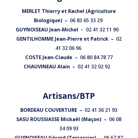
MERLET Thierry et Rachel (Agriculture
Biologique)
–
06 83 65 33 29
GUYNOISEAU Jean-Michel
–
02 41 32 11 90
GENTILHOMME Jean-Pierre et Patrick –
02
41 32 06 96
COSTE Jean-Claude –
06 80 84 78 77
CHAUVINEAU Alain –
02 41 32 02 92
Artisans/BTP
BORDEAU COUVERTURE –
02 41 36 21 93
SASU ROUSSIASSE Mickaël (Maçon) –
06 08
34 09 93
GUYNOISEAU Gérard (Terrassier) –
06 67 87