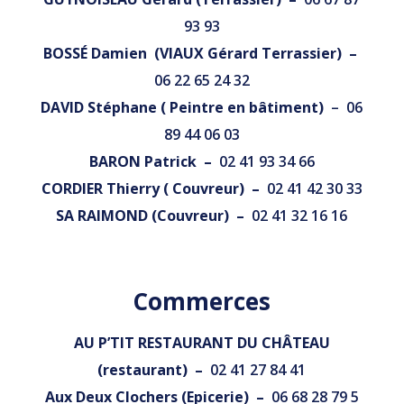
93 93
BOSSÉ Damien (VIAUX Gérard Terrassier) –
06 22 65 24 32
DAVID Stéphane ( Peintre en bâtiment)
– 06
89 44 06 03
BARON Patrick –
02 41 93 34 66
CORDIER Thierry ( Couvreur) –
02 41 42 30 33
SA RAIMOND (Couvreur) –
02 41 32 16 16
Commerces
AU P’TIT RESTAURANT DU CHÂTEAU
(restaurant) –
02 41 27 84 41
Aux Deux Clochers (Epicerie) –
06 68 28 79 5