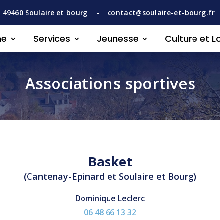
,
49460
Soulaire et bourg -
contact@soulaire-et-bourg.fr
ne
Services
Jeunesse
Culture et Lo
Associations sportives
Basket
(Cantenay-Epinard et Soulaire et Bourg)
Dominique Leclerc
06 48 66 13 32