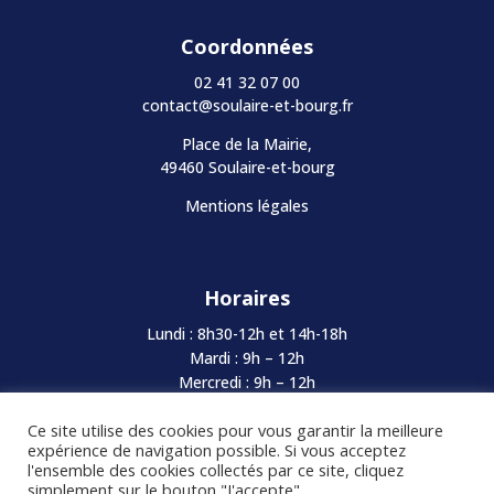
Coordonnées
02 41 32 07 00
contact@soulaire-et-bourg.fr
Place de la Mairie,
49460 Soulaire-et-bourg
Mentions légales
Horaires
Lundi : 8h30-12h et 14h-18h
Mardi : 9h – 12h
Mercredi : 9h – 12h
Jeudi : Fermé au Public
Ce site utilise des cookies pour vous garantir la meilleure
Vendredi : 8h30-12h et 14h-17h
expérience de navigation possible. Si vous acceptez
Samedi : Fermé
l'ensemble des cookies collectés par ce site, cliquez
simplement sur le bouton "J'accepte"