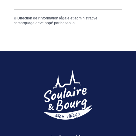
©
Direction de l'information légale et administrative
comarquage developpé par
baseo.io