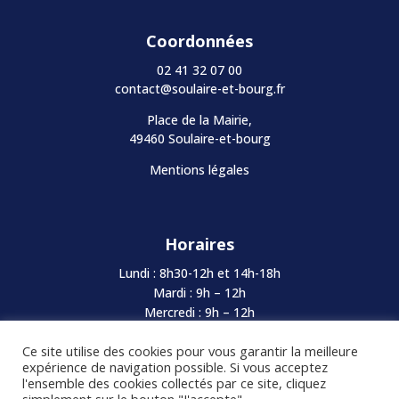
Coordonnées
02 41 32 07 00
contact@soulaire-et-bourg.fr
Place de la Mairie,
49460 Soulaire-et-bourg
Mentions légales
Horaires
Lundi : 8h30-12h et 14h-18h
Mardi : 9h – 12h
Mercredi : 9h – 12h
Jeudi : Fermé au Public
Ce site utilise des cookies pour vous garantir la meilleure
Vendredi : 8h30-12h et 14h-17h
expérience de navigation possible. Si vous acceptez
Samedi : Fermé
l'ensemble des cookies collectés par ce site, cliquez