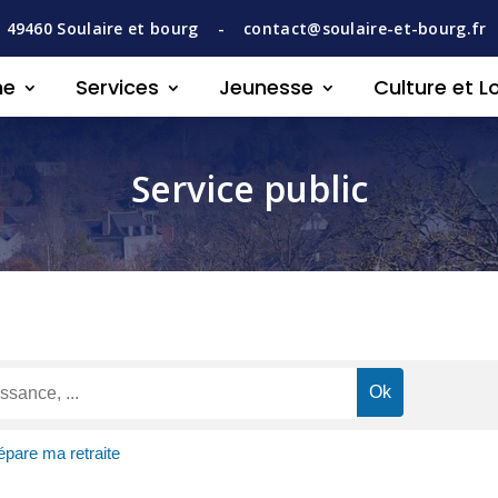
,
49460
Soulaire et bourg -
contact@soulaire-et-bourg.fr
ne
Services
Jeunesse
Culture et Lo
Service public
épare ma retraite