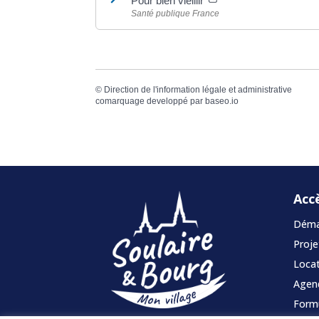
Pour bien vieillir
Santé publique France
©
Direction de l'information légale et administrative
comarquage developpé par
baseo.io
Acc
Démar
Proje
Locat
Agen
Formu