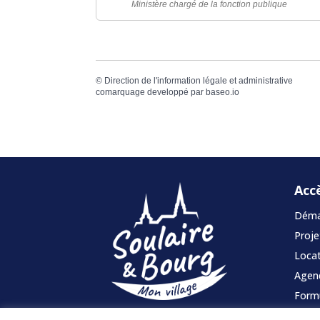
Ministère chargé de la fonction publique
©
Direction de l'information légale et administrative
comarquage developpé par
baseo.io
Acc
Démar
Proje
Locat
Agen
Formu