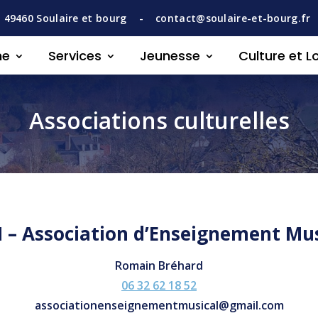
,
49460
Soulaire et bourg -
contact@soulaire-et-bourg.fr
ne
Services
Jeunesse
Culture et Lo
Associations culturelles
 – Association d’Enseignement Mus
Romain Bréhard
06 32 62 18 52
associationenseignementmusical@gmail.com