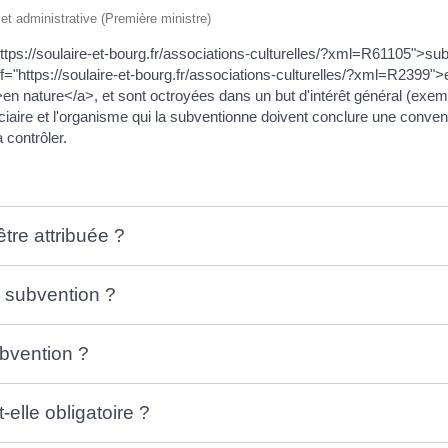
e et administrative (Première ministre)
ttps://soulaire-et-bourg.fr/associations-culturelles/?xml=R61105">sub
"https://soulaire-et-bourg.fr/associations-culturelles/?xml=R2399">e
n nature</a>, et sont octroyées dans un but d'intérêt général (exempl
ciaire et l'organisme qui la subventionne doivent conclure une convent
 contrôler.
tre attribuée ?
 subvention ?
bvention ?
elle obligatoire ?