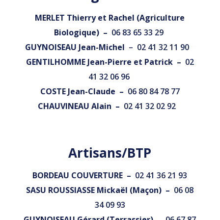
MERLET Thierry et Rachel (Agriculture
Biologique)
–
06 83 65 33 29
GUYNOISEAU Jean-Michel
–
02 41 32 11 90
GENTILHOMME Jean-Pierre et Patrick –
02
41 32 06 96
COSTE Jean-Claude –
06 80 84 78 77
CHAUVINEAU Alain –
02 41 32 02 92
Artisans/BTP
BORDEAU COUVERTURE –
02 41 36 21 93
SASU ROUSSIASSE Mickaël (Maçon) –
06 08
34 09 93
GUYNOISEAU Gérard (Terrassier) –
06 67 87