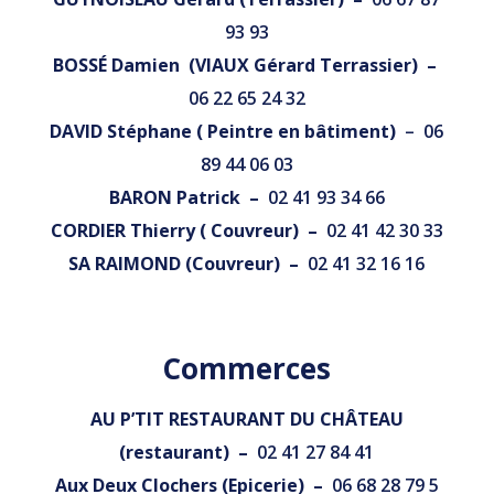
93 93
BOSSÉ Damien (VIAUX Gérard Terrassier) –
06 22 65 24 32
DAVID Stéphane ( Peintre en bâtiment)
– 06
89 44 06 03
BARON Patrick –
02 41 93 34 66
CORDIER Thierry ( Couvreur) –
02 41 42 30 33
SA RAIMOND (Couvreur) –
02 41 32 16 16
Commerces
AU P’TIT RESTAURANT DU CHÂTEAU
(restaurant) –
02 41 27 84 41
Aux Deux Clochers (Epicerie) –
06 68 28 79 5