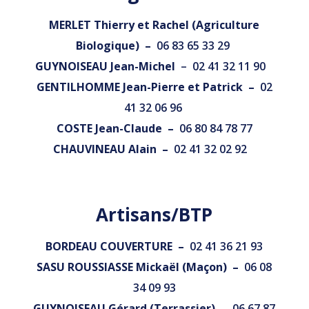
MERLET Thierry et Rachel (Agriculture
Biologique)
–
06 83 65 33 29
GUYNOISEAU Jean-Michel
–
02 41 32 11 90
GENTILHOMME Jean-Pierre et Patrick –
02
41 32 06 96
COSTE Jean-Claude –
06 80 84 78 77
CHAUVINEAU Alain –
02 41 32 02 92
Artisans/BTP
BORDEAU COUVERTURE –
02 41 36 21 93
SASU ROUSSIASSE Mickaël (Maçon) –
06 08
34 09 93
GUYNOISEAU Gérard (Terrassier) –
06 67 87