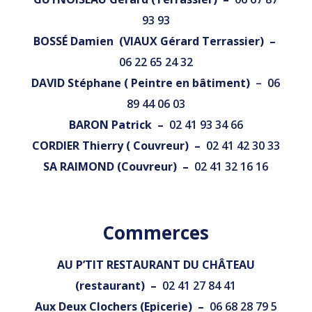
93 93
BOSSÉ Damien (VIAUX Gérard Terrassier) –
06 22 65 24 32
DAVID Stéphane ( Peintre en bâtiment)
– 06
89 44 06 03
BARON Patrick –
02 41 93 34 66
CORDIER Thierry ( Couvreur) –
02 41 42 30 33
SA RAIMOND (Couvreur) –
02 41 32 16 16
Commerces
AU P’TIT RESTAURANT DU CHÂTEAU
(restaurant) –
02 41 27 84 41
Aux Deux Clochers (Epicerie) –
06 68 28 79 5